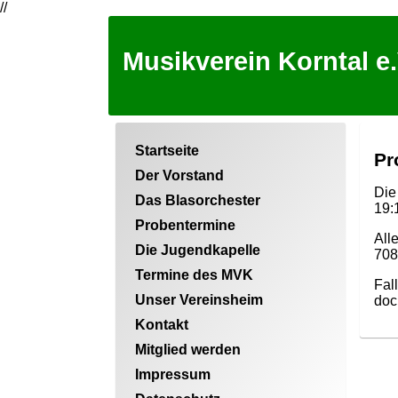
//
Musikverein Korntal e.
Startseite
Pr
Der Vorstand
Die
Das Blasorchester
19:
Probentermine
All
Die Jugendkapelle
708
Termine des MVK
Fal
Unser Vereinsheim
doc
Kontakt
Mitglied werden
Impressum